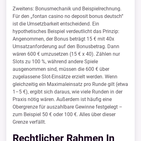
Zweitens: Bonusmechanik und Beispielrechnung.
Für den „fontan casino no deposit bonus deutsch“
ist die Umsetzbarkeit entscheidend. Ein
hypothetisches Beispiel verdeutlicht das Prinzip:
Angenommen, der Bonus beträgt 15 € mit 40x
Umsatzanforderung auf den Bonusbetrag. Dann
wären 600 € umzusetzen (15 € x 40). Zählen nur
Slots zu 100 %, während andere Spiele
ausgenommen sind, müssen die 600 € über
zugelassene Slot-Einsätze erzielt werden. Wenn
gleichzeitig ein Maximaleinsatz pro Runde gilt (etwa
1–5 €), ergibt sich daraus, wie viele Runden in der
Praxis nötig wären. Außerdem ist häufig eine
Obergrenze für auszahlbare Gewinne festgelegt –
zum Beispiel 50 € oder 100 €. Alles über dieser
Grenze verfällt.
Rechtlicher Rahmen In