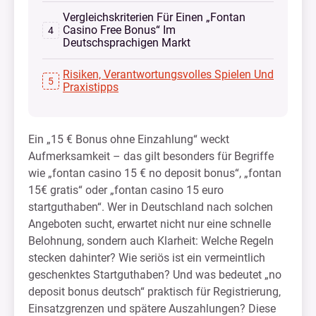
Vergleichskriterien Für Einen „Fontan
Casino Free Bonus“ Im
Deutschsprachigen Markt
Risiken, Verantwortungsvolles Spielen Und
Praxistipps
Ein „15 € Bonus ohne Einzahlung“ weckt
Aufmerksamkeit – das gilt besonders für Begriffe
wie „fontan casino 15 € no deposit bonus“, „fontan
15€ gratis“ oder „fontan casino 15 euro
startguthaben“. Wer in Deutschland nach solchen
Angeboten sucht, erwartet nicht nur eine schnelle
Belohnung, sondern auch Klarheit: Welche Regeln
stecken dahinter? Wie seriös ist ein vermeintlich
geschenktes Startguthaben? Und was bedeutet „no
deposit bonus deutsch“ praktisch für Registrierung,
Einsatzgrenzen und spätere Auszahlungen? Diese