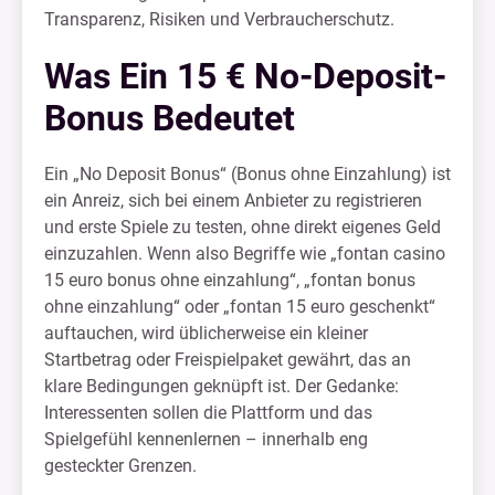
Transparenz, Risiken und Verbraucherschutz.
Was Ein 15 € No-Deposit-
Bonus Bedeutet
Ein „No Deposit Bonus“ (Bonus ohne Einzahlung) ist
ein Anreiz, sich bei einem Anbieter zu registrieren
und erste Spiele zu testen, ohne direkt eigenes Geld
einzuzahlen. Wenn also Begriffe wie „fontan casino
15 euro bonus ohne einzahlung“, „fontan bonus
ohne einzahlung“ oder „fontan 15 euro geschenkt“
auftauchen, wird üblicherweise ein kleiner
Startbetrag oder Freispielpaket gewährt, das an
klare Bedingungen geknüpft ist. Der Gedanke:
Interessenten sollen die Plattform und das
Spielgefühl kennenlernen – innerhalb eng
gesteckter Grenzen.