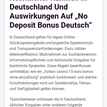
Deutschland Und
Auswirkungen Auf „No
Deposit Bonus Deutsch“
In Deutschland gelten für legale Online-
Glücksspielangebote umfangreiche Spielerschutz-
und Transparenzanforderungen. Dazu zählen
Altersverifikation, Maßnahmen zur Suchtprävention,
Informationspflichten und technische Vorgaben für
bestimmte Spielarten. Diese Regeln beeinflussen
unmittelbar, wie ein „fontan casino 15 euro bonus
ohne einzahlung“ praktisch funktioniert, und welche
Einschränkungen rund um Spieleinsätze, Tempo
und Verfügbarkeit gelten können.
Typischerweise umfassen die in Deutschland
üblichen Vorgaben unter anderem folgende