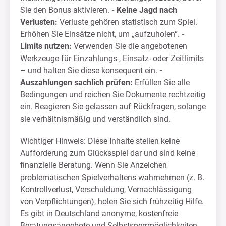
Sie den Bonus aktivieren.
- Keine Jagd nach
Verlusten:
Verluste gehören statistisch zum Spiel.
Erhöhen Sie Einsätze nicht, um „aufzuholen“.
-
Limits nutzen:
Verwenden Sie die angebotenen
Werkzeuge für Einzahlungs-, Einsatz- oder Zeitlimits
– und halten Sie diese konsequent ein.
-
Auszahlungen sachlich prüfen:
Erfüllen Sie alle
Bedingungen und reichen Sie Dokumente rechtzeitig
ein. Reagieren Sie gelassen auf Rückfragen, solange
sie verhältnismäßig und verständlich sind.
Wichtiger Hinweis: Diese Inhalte stellen keine
Aufforderung zum Glücksspiel dar und sind keine
finanzielle Beratung. Wenn Sie Anzeichen
problematischen Spielverhaltens wahrnehmen (z. B.
Kontrollverlust, Verschuldung, Vernachlässigung
von Verpflichtungen), holen Sie sich frühzeitig Hilfe.
Es gibt in Deutschland anonyme, kostenfreie
Beratungsangebote und Selbstsperrmöglichkeiten.