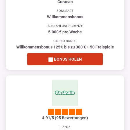
Curacao
BONUSART
Willkommensbonus
AUSZAHLUNGSGRENZE
5.000 € pro Woche
CASINO BONUS
Willkommensbonus 125% bis zu 300 € + 50 Freispiele
BONUS HOLEN
4.91/5 (95 Bewertungen)
LIZENZ