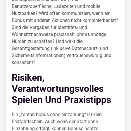
Benutzeroberfläche, Ladezeiten und mobile
Nutzbarkeit? Wird offen kommuniziert, wenn ein
Bonus mit anderen Aktionen nicht kombinierbar ist?
Sind die Vorgaben für Identitäts- und
Wohnsitznachweise praxisnah, ohne unnötige
Hürden zu schaffen? Und wirkt die
Gesamtgestaltung (inklusive Datenschutz- und
Sicherheitsinformationen) vertrauenswürdig und
konsistent?
Risiken,
Verantwortungsvolles
Spielen Und Praxistipps
Ein „fontan bonus ohne einzahlung“ ist kein
Freifahrtschein. Auch wenn der Start ohne
Einzahlung erfolgt, können Bonuseinsätze