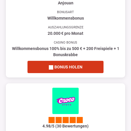
Anjouan
BONUSART
Willkommensbonus
AUSZAHLUNGSGRENZE
20.000 € pro Monat
CASINO BONUS
Willkommensbonus 100% bis zu 500 € + 200 Freispiele + 1
Bonuskrabbe
BONUS HOLEN
4.98/5 (30 Bewertungen)