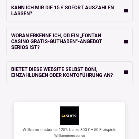
KANN ICH MIR DIE 15 € SOFORT AUSZAHLEN
LASSEN?
WORAN ERKENNE ICH, OB EIN „FONTAN
CASINO GRATIS-GUTHABEN“-ANGEBOT
SERIÖS IST?
BIETET DIESE WEBSITE SELBST BONI,
EINZAHLUNGEN ODER KONTOFÜHRUNG AN?
Willkommensbonus 125% bis zu 300 € + 50 Freispiele
Willkommensbonus