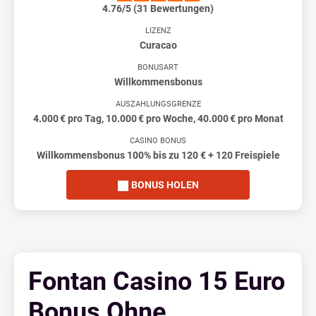
4.76/5 (31 Bewertungen)
LIZENZ
Curacao
BONUSART
Willkommensbonus
AUSZAHLUNGSGRENZE
4.000 € pro Tag, 10.000 € pro Woche, 40.000 € pro Monat
CASINO BONUS
Willkommensbonus 100% bis zu 120 € + 120 Freispiele
BONUS HOLEN
Fontan Casino 15 Euro
Bonus Ohne