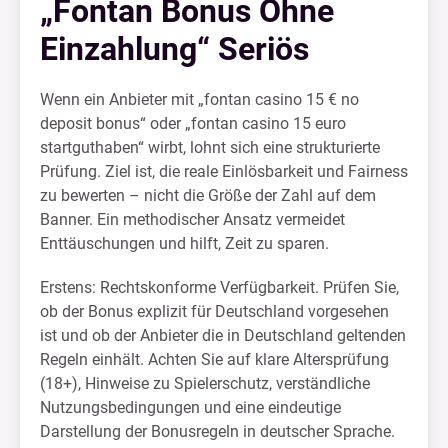
„Fontan Bonus Ohne
Einzahlung“ Seriös
Wenn ein Anbieter mit „fontan casino 15 € no
deposit bonus“ oder „fontan casino 15 euro
startguthaben“ wirbt, lohnt sich eine strukturierte
Prüfung. Ziel ist, die reale Einlösbarkeit und Fairness
zu bewerten – nicht die Größe der Zahl auf dem
Banner. Ein methodischer Ansatz vermeidet
Enttäuschungen und hilft, Zeit zu sparen.
Erstens: Rechtskonforme Verfügbarkeit. Prüfen Sie,
ob der Bonus explizit für Deutschland vorgesehen
ist und ob der Anbieter die in Deutschland geltenden
Regeln einhält. Achten Sie auf klare Altersprüfung
(18+), Hinweise zu Spielerschutz, verständliche
Nutzungsbedingungen und eine eindeutige
Darstellung der Bonusregeln in deutscher Sprache.