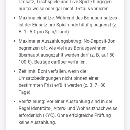
Umsatz, Tischspiele und Live-Spiele hingegen
nur teilweise oder gar nicht. Details variieren.
Maximaleinsätze: Während des Bonusumsatzes
ist der Einsatz pro Spielrunde häufig begrenzt (z.
B. 1–5 € pro Spin/Hand).
Maximaler Auszahlungsbetrag: No-Deposit-Boni
begrenzen oft, wie viel aus Bonusgewinnen
überhaupt ausgezahlt werden darf (z. B. auf 50–
100 €). Beträge darüber verfallen.
Zeitlimit: Boni verfallen, wenn die
Umsatzbedingungen nicht binnen einer
bestimmten Frist erfüllt werden (z. B. 7–30
Tage).
Verifizierung: Vor einer Auszahlung sind in der
Regel Identitäts-, Alters- und Wohnsitznachweise
erforderlich (KYC). Ohne erfolgreiche Prüfung
keine Auszahlung.